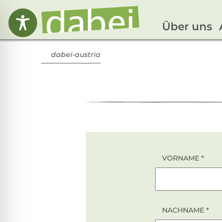
Über uns
dabei-austria
VORNAME
*
PROJEKT
NACHNAME
*
MITGLIED