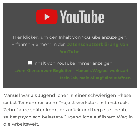
„Vom
Klienten
zum
Begleiter
–
Hier klicken, um den Inhalt von YouTube anzuzeigen.
Manuels
Erfahren Sie mehr in der
Datenschutzerklärung von
Weg
YouTube
.
bei
Inhalt von YouTube immer anzeigen
werkstart
|
„Vom Klienten zum Begleiter – Manuels Weg bei werkstart |
Mein
Mein Job, mein Alltag“ direkt öffnen
Job,
mein
Manuel war als Jugendlicher in einer schwierigen Phase
Alltag“
selbst Teilnehmer beim Projekt werkstart in Innsbruck.
von
Zehn Jahre später kehrt er zurück und begleitet heute
YouTube
selbst psychisch belastete Jugendliche auf ihrem Weg in
anzeigen
die Arbeitswelt.