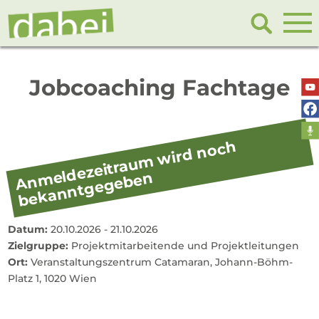
Jobcoaching Fachtage
A
n
d
ez
eitr
a
u
m
wir
d
n
o
c
h
b
e
k
a
n
nt
g
e
g
e
b
e
m
el
n
Datum:
20.10.2026 - 21.10.2026
Zielgruppe:
Projektmitarbeitende und Projektleitungen
Ort:
Veranstaltungszentrum Catamaran, Johann-Böhm-
Platz 1, 1020 Wien