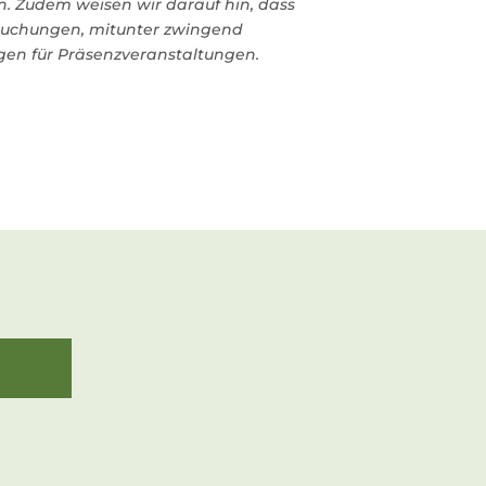
. Zudem weisen wir darauf hin, dass
buchungen, mitunter zwingend
ngen für Präsenzveranstaltungen.