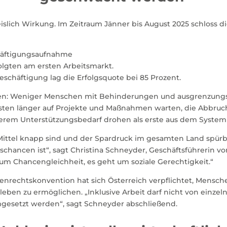
ch Wirkung. Im Zeitraum Jänner bis August 2025 schloss die
chäftigungsaufnahme
olgten am ersten Arbeitsmarkt.
schäftigung lag die Erfolgsquote bei 85 Prozent.
gen: Weniger Menschen mit Behinderungen und ausgrenzung
üssten länger auf Projekte und Maßnahmen warten, die Abbru
erem Unterstützungsbedarf drohen als erste aus dem System 
 Mittel knapp sind und der Spardruck im gesamten Land spürbar
schancen ist“, sagt Christina Schneyder, Geschäftsführerin v
t um Chancengleichheit, es geht um soziale Gerechtigkeit.“
tenrechtskonvention hat sich Österreich verpflichtet, Mens
leben zu ermöglichen. „Inklusive Arbeit darf nicht von einz
gesetzt werden“, sagt Schneyder abschließend.