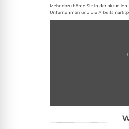
Mehr dazu hören Sie in der aktuellen
Unternehmen und die Arbeitsmarktpol
Inhalt
von
player.simplecast.com
anzeigen
H
W