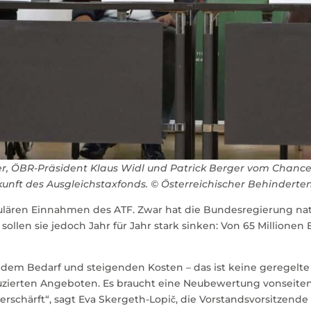
r, ÖBR-Präsident Klaus Widl und Patrick Berger vom Chance
nft des Ausgleichstaxfonds. © Österreichischer Behindertenr
ulären Einnahmen des ATF. Zwar hat die Bundesregierung nat
 sollen sie jedoch Jahr für Jahr stark sinken: Von 65 Millionen 
em Bedarf und steigenden Kosten – das ist keine geregelte 
duzierten Angeboten. Es braucht eine Neubewertung vonseiten
 verschärft“, sagt Eva Skergeth-Lopič, die Vorstandsvorsitzende 