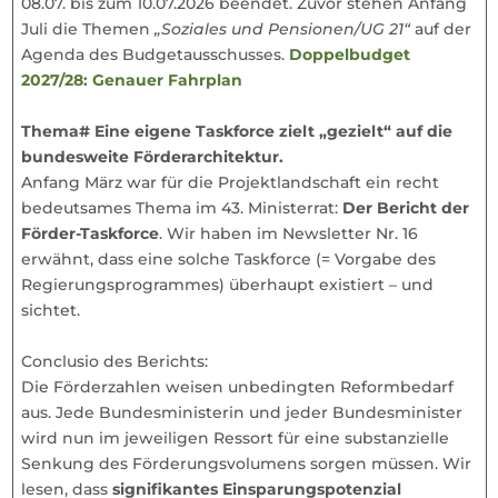
08.07. bis zum 10.07.2026 beendet. Zuvor stehen Anfang
Juli die Themen
„Soziales und Pensionen/UG 21“
auf der
Agenda des Budgetausschusses.
Doppelbudget
2027/28: Genauer Fahrplan
Thema# Eine eigene Taskforce zielt „gezielt“ auf die
bundesweite Förderarchitektur.
Anfang März war für die Projektlandschaft ein recht
bedeutsames Thema im 43. Ministerrat:
Der Bericht der
Förder-Taskforce
. Wir haben im Newsletter Nr. 16
erwähnt, dass eine solche Taskforce (= Vorgabe des
Regierungsprogrammes) überhaupt existiert – und
sichtet.
Conclusio des Berichts:
Die Förderzahlen weisen unbedingten Reformbedarf
aus. Jede Bundesministerin und jeder Bundesminister
wird nun im jeweiligen Ressort für eine substanzielle
Senkung des Förderungsvolumens sorgen müssen. Wir
lesen, dass
signifikantes Einsparungspotenzial