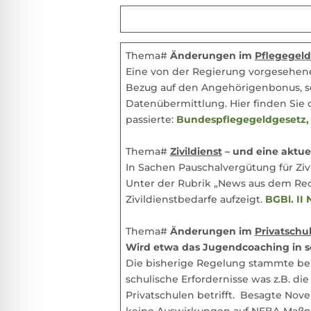
Thema#
Änderungen im
Pflegegel
Eine von der Regierung vorgesehe
Bezug auf den Angehörigenbonus, s
Datenübermittlung. Hier finden Sie 
passierte:
Bundespflegegeldgesetz, 
Thema#
Zivildienst
– und eine aktue
In Sachen Pauschalvergütung für Zivi
Unter der Rubrik „News aus dem Recht
Zivildienstbedarfe aufzeigt.
BGBl. II 
Thema#
Änderungen im
Privatschu
Wird etwa das Jugendcoaching in sei
Die bisherige Regelung stammte ber
schulische Erfordernisse was z.B. di
Privatschulen betrifft. Besagte Nov
keine Auswirkungen auf NEBA-Maßna