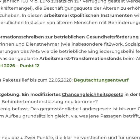
hrlich 100 Mio. Euro zusätzlich zur Verfügung gestellt werde
kräftemangel), die Beschäftigungsquote der Älteren zu erhöhe
nzuheben. In diesen
arbeitsmarktpolitischen Instrumenten
wir
eruflichen Inklusion von älteren Menschen mit Behinderung
formationsschreiben zur betrieblichen Gesundheitsförderung
nnen und Dienstnehmer (wie insbesondere fit2work, Sozialpa
rungen des AMS wie die betriebliche Eingliederungsbeihilf
 was der geplante
Arbeitsmarkt-Transformationsfonds
beim AMS
il 2026 – Punkt 12
aketes lief bis zum 22.05.2026:
Begutachtungsentwurf
gebung: Ein modifiziertes
Chancengleichheitsgesetz
in der
er Behindertenunterstützung neu kommen?
enig befasst. Das gegenständliche Landesgesetz ist bis zum 
 Aufbau grundsätzlich gleich, v.a. was jene Passagen betrifft,
u dazu. Zwei Punkte, die klar hervorstechen und für unsere