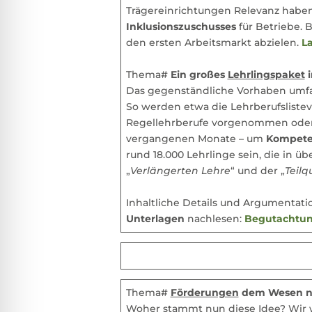
Trägereinrichtungen Relevanz haben
Inklusionszuschusses
für Betriebe. 
den ersten Arbeitsmarkt abzielen.
L
Thema#
Ein großes
Lehrlingspaket
i
Das gegenständliche Vorhaben umf
So werden etwa die Lehrberufslist
Regellehrberufe vorgenommen oder A
vergangenen Monate – um
Kompete
rund 18.000 Lehrlinge sein, die in 
„
Verlängerten Lehre
“ und der „
Teilq
Inhaltliche Details und Argumentatio
Unterlagen
nachlesen:
Begutachtun
Thema#
Förderungen
dem Wesen na
Woher stammt nun diese Idee? Wir wi