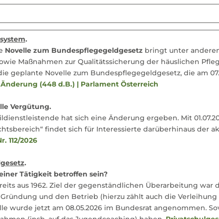
dsystem
.
ne
Novelle zum Bundespflegegeldgesetz
bringt unter anderem
owie Maßnahmen zur Qualitätssicherung der häuslichen Pfle
die geplante Novelle zum Bundespflegegeldgesetz, die am 07
Änderung (448 d.B.) | Parlament Österreich
lle Vergütung.
ldienstleistende hat sich eine Änderung ergeben. Mit 01.07.2
sbereich“ findet sich für Interessierte darüberhinaus der akt
Nr. 112/2026
lgesetz
.
ner Tätigkeit betroffen sein?
eits aus 1962. Ziel der gegenständlichen Überarbeitung war
e Gründung und den Betrieb (hierzu zählt auch die Verleihung 
elle wurde jetzt am 08.05.2026 im Bundesrat angenommen. So
hmen (insb. auf das Jugendcoaching) haben.
Privatschulges