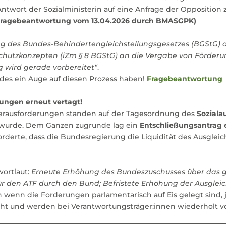
 Antwort der Sozialministerin auf eine Anfrage der Opposition 
Fragebeantwortung vom 13.04.2026 durch BMASGPK)
ng des Bundes-Behindertengleichstellungsgesetzes (BGStG) du
chutzkonzepten (iZm § 8 BGStG) an die Vergabe von Förderun
g wird gerade vorbereitet“
.
es ein Auge auf diesen Prozess haben!
Fragebeantwortung
ungen erneut vertagt!
erausforderungen standen auf der Tagesordnung des
Soziala
 wurde. Dem Ganzen zugrunde lag ein
Entschließungsantrag e
forderte, dass die Bundesregierung die Liquidität des Ausgle
wortlaut:
Erneute Erhöhung des Bundeszuschusses über das g
r den ATF durch den Bund; Befristete Erhöhung der Ausglei
h wenn die Forderungen parlamentarisch auf Eis gelegt sind
echt und werden bei Verantwortungsträger:innen wiederholt v