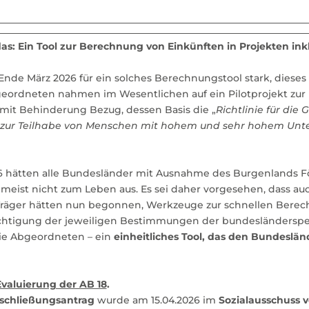
as: Ein Tool zur Berechnung von Einkünften in Projekten inkl
Ende März 2026 für ein solches Berechnungstool stark, dieses
geordneten nahmen im Wesentlichen auf ein Pilotprojekt zur 
mit Behinderung Bezug, dessen Basis die „
Richtlinie für di
 zur Teilhabe von Menschen mit hohem und sehr hohem Unte
26 hätten alle Bundesländer mit Ausnahme des Burgenlands F
meist nicht zum Leben aus. Es sei daher vorgesehen, dass au
räger hätten nun begonnen, Werkzeuge zur schnellen Bere
tigung der jeweiligen Bestimmungen der bundesländerspezi
 die Abgeordneten – ein
einheitliches Tool, das den Bundeslä
Evaluierung der AB 18
.
schließungsantrag
wurde am 15.04.2026 im
Sozialausschuss v