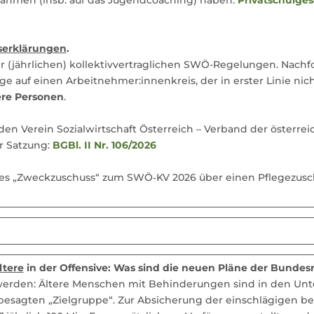
serklärungen
.
 (jährlichen) kollektivvertraglichen SWÖ-Regelungen. Nach
e auf einen Arbeitnehmer:innenkreis, der in erster Linie nicht
tere Personen
.
 den Verein Sozialwirtschaft Österreich – Verband der österrei
 Satzung:
BGBl. II Nr. 106/2026
ages „Zweckzuschuss“ zum SWÖ‐KV 2026 über einen Pflegezusc
ltere
in der Offensive: Was sind die neuen Pläne der Bundes
den: Ältere Menschen mit Behinderungen sind in den Unter
besagten „Zielgruppe“. Zur Absicherung der einschlägigen be