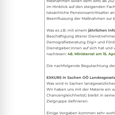
Maßnahmen sollen dem AMS ab 2027 jä
im Hinblick auf den steigenden Fach
tatsächliche Pensionsantrittsalter a
Beeinflussung der Maßnahmen zur b
Was es z.B. mit einem
jährlichen In
Beschäftigung älterer Dienstnehmeri
Demografieberatung Digi+ und Förde
Dienstgeber:innen auf sich hat und
nachlesen:
48. Ministerrat am 15. Apr
Die nachfolgende Begutachtung des P
EXKURS in Sachen OÖ Landesgesetz
Was wird in Sachen landgesetzlich
Wir haben uns mit der Materie ein w
ChancengleichheitsG bleibt in seinem
Zielgruppe definieren.
Einige Vorgaben kommen sehr wohl ne