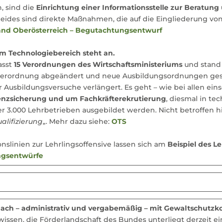
, sind die
Einrichtung einer Informationsstelle zur Beratung 
Beides sind direkte Maßnahmen, die auf die Eingliederung 
and Oberösterreich – Begutachtungsentwurf
m Technologiebereich steht an.
asst
15 Verordnungen des Wirtschaftsministeriums
und stand 
everordnung abgeändert und neue Ausbildungsordnungen gesc
usbildungsversuche verlängert. Es geht – wie bei allen ein
nzsicherung und um Fachkräfterekrutierung
, diesmal in te
über 3.000 Lehrbetrieben ausgebildet werden. Nicht betroffen 
ualifizierung
„. Mehr dazu siehe:
OTS
nslinien zur Lehrlingsoffensive lassen sich am
Beispiel des L
gsentwürfe
ch – administrativ und vergabemäßig – mit Gewaltschutzk
ssen, die Förderlandschaft des Bundes unterliegt derzeit e